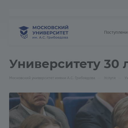
Поступлени
Университету 30 
—
—
Московский университет имени А.С. Грибоедова
Услуги
У