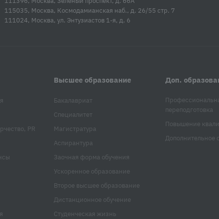
111396, Москва, Зеленый проспект, д. 66А
115035, Москва, Космодамианская наб., д. 26/55 стр. 7
111024, Москва, ул. Энтузиастов 1-я, д. 6
Высшее образование
Доп. образова
Профессиональн
я
Бакалавриат
переподготовка
Специалитет
Повышение квал
рчество, PR
Магистратура
Дополнительное 
Аспирантура
нсы
Заочная форма обучения
Ускоренное образование
Второе высшее образование
Дистанционное обучение
я
Студенческая жизнь