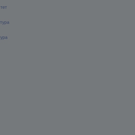
тет
тура
ура