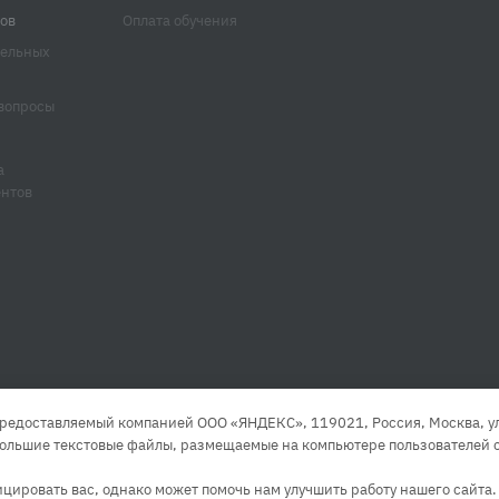
ов
Оплата обучения
тельных
вопросы
а
ентов
редоставляемый компанией ООО «ЯНДЕКС», 119021, Россия, Москва, ул. 
большие текстовые файлы, размещаемые на компьютере пользователей с
ировать вас, однако может помочь нам улучшить работу нашего сайта