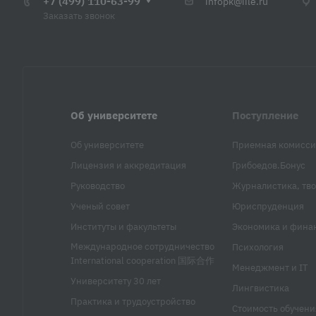
+7 (499) 110-63-99
infopk@iile.ru
Заказать звонок
Об университете
Поступление
Об университете
Приемная комисси
Лицензия и аккредитация
Грибоедов.Бонус
Руководство
Журналистика, тво
Ученый совет
Юриспруденция
Институты и факультеты
Экономика и фина
Международное сотрудничество
Психология
International cooperation 国际合作
Менеджмент и IT
Университету 30 лет
Лингвистика
Практика и трудоустройство
Стоимость обучени