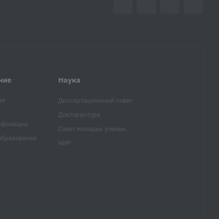
ние
Наука
ая
Диссертационный совет
Докторантура
ификации
Совет молодых ученых
образование
НИР