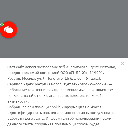
Этот сайт использует сервис веб-аналитики Яндекс Метрика,
предоставляемый компанией ООО «ЯНДЕКС», 119021,
Россия, Москва, ул. Л. Толстого, 16 (далее — Яндекс).
Сервис Яндекс Метрика использует технологию «cookie» —
+7 (499) 110-63-99
небольшие текстовые файлы, размещаемые на компьютере
пользователей с целью анализа их пользовательской
Заказать звонок
активности.
infopk
@iile.ru
Собранная при помощи cookie информация не может
идентифицировать вас, однако может помочь нам улучшить
111396, Москва, Зеленый проспект, д. 66А
работу нашего сайта. Информация об использовании вами
115035, Москва, Космодамианская наб., д. 26/55 стр. 7
данного сайта, собранная при помощи cookie, будет
111024, Москва, ул. Энтузиастов 1-я, д. 6