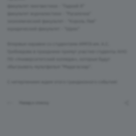
факультет лингвистики - "Гадкий Я"
факультет журналистики - "Русалочка"
экономический факультет - "Король Лев"
юридический факультет - "Шрек"
Впервые наравне со студентами ИМПЭ им. А.С.
Грибоедова в празднике примут участие студенты АНО
ПО «Университетский колледж», которые будут
обыгрывать мультфильм "Мадагаскар".
С нетерпением ждем этого грандиозного события!
Назад к списку