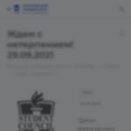
Ждем с
нетерпением!
29.09.2021
—
Московский университет имени А.С. Грибоедова
Новости
—
Ждем с нетерпением!
2021
29.09.2021
"Дебют
первокурсника