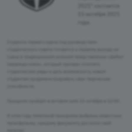
2021" состоится
15 октября 2021
года.
Студенты первого курса под руководством
студенческого совета готовятся к первому выходу на
сцену в традиционном осеннем представлении «Дебют
первокурсника», который призван сплотить
студенческие ряды и дать возможность новым
студентам продемонстрировать свои творческие
способности.
Праздник пройдет в актовом зале 15 октября в 12:00.
В этом году тематикой праздника выбраны известные
мультфильмы, каждому факультету достался свой
мультик: