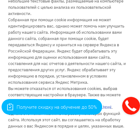
+7 (499) 110-63-99
небольшие текстовые файлы, размещаемые на компьютере
пользователей с целью анализа их пользовательской
Заказать звонок
активности.
infopk@iile.ru
Собранная при помощи cookie информация не может
идентифицировать вас, однако может помочь нам улучшить
111396, Москва, Зеленый проспект, д. 66А
работу нашего сайта. Информация об использовании вами
115035, Москва, Космодамианская наб., д. 26/55 стр. 7
данного сайта, собранная при помощи cookie, будет
111024, Москва, ул. Энтузиастов 1-я, д. 6
передаваться Яндексу и храниться на сервере Яндекса в
Российской Федерации. Яндекс будет обрабатывать эту
информацию для оценки использования вами сайта,
составления для нас отчетов о деятельности нашего сайта, и
предоставления других услуг. Яндекс обрабатывает эту
информацию в порядке, установленном в условиях
Об университете
использования сервиса Яндекс Метрика.
Вы можете отказаться от использования cookies, выбрав
Поступление
соответствующие настройки в браузере. Также вы можете
использовать инструмент —
Высшее образование
Получите скидку на обучение до 50%
https://yandex.ru/support/metrika/general/opt-out.html
.
Однако это может повлиять на работу некоторых функций
Доп. образование
сайта. Используя этот сайт, вы соглашаетесь на обработку
Наука
данных о вас Яндексом в порядке и целях, указанных выше.