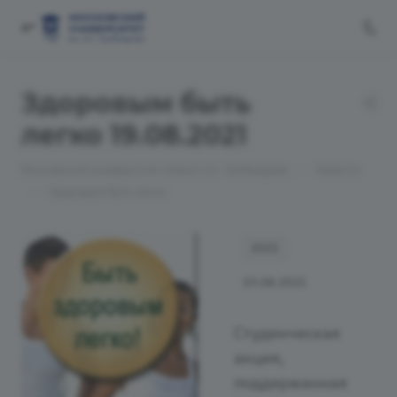
Здоровым быть
легко 19.08.2021
—
Московский университет имени А.С. Грибоедова
Новости
—
Здоровым быть легко
2021
19.08.2021
Студенческая
акция,
поддержанная