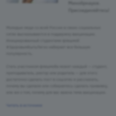
Минобрнауки.
Присоединяйтесь!
Молодые люди со всей России в своих социальных
сетях высказываются в поддержку вакцинации.
Инициированный студентами флешмоб
#ЗдоровымБытьЛегко набирает все большую
популярность.
Стать участником флешмоба может каждый — студент,
преподаватель, ректор или родитель — для этого
достаточно сделать пост в соцсетях и рассказать,
почему вы сделали или собираетесь сделать прививку,
или же о том, почему для вас важна тема вакцинации.
Читать в источнике