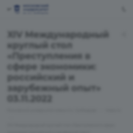
XIV Международный
круглый стол
«Преступления в
сфере экономики:
российский и
зарубежный опыт»
03.11.2022
—
Московский университет имени А.С. Грибоедова
Новости
—
XIV Международный круглый стол «Преступления в сфере
экономики: российский и зарубежный опыт»