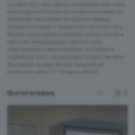
3 ноября 2023 года студенты направления подготовки
юриспруденция Московского университета имени А.С.
Грибоедова под руководством доцента кафедры
гражданского права и гражданского процесса, к.ю.н.
Виталия Александровича Ширяева приняли участие в
работе XIV Международного круглого стола
«Преступления в сфере экономики: российский и
зарубежный опыт», организатором которого выступил
Московский государственный юридический
университет имени О.Е. Кутафина (МГЮА).
Фотогалерея
1/2
—