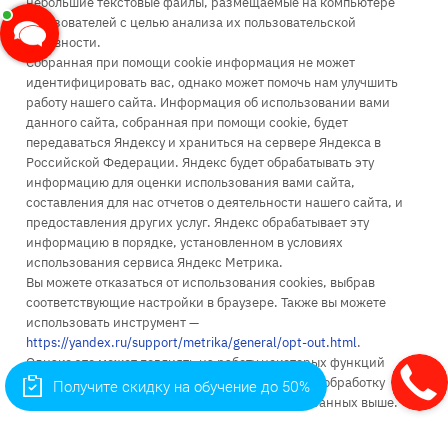
+7 (499) 110-63-99
небольшие текстовые файлы, размещаемые на компьютере
пользователей с целью анализа их пользовательской
Заказать звонок
активности.
infopk@iile.ru
Собранная при помощи cookie информация не может
идентифицировать вас, однако может помочь нам улучшить
111396, Москва, Зеленый проспект, д. 66А
работу нашего сайта. Информация об использовании вами
115035, Москва, Космодамианская наб., д. 26/55 стр. 7
данного сайта, собранная при помощи cookie, будет
111024, Москва, ул. Энтузиастов 1-я, д. 6
передаваться Яндексу и храниться на сервере Яндекса в
Российской Федерации. Яндекс будет обрабатывать эту
информацию для оценки использования вами сайта,
составления для нас отчетов о деятельности нашего сайта, и
предоставления других услуг. Яндекс обрабатывает эту
информацию в порядке, установленном в условиях
Об университете
использования сервиса Яндекс Метрика.
Вы можете отказаться от использования cookies, выбрав
Поступление
соответствующие настройки в браузере. Также вы можете
использовать инструмент —
Высшее образование
https://yandex.ru/support/metrika/general/opt-out.html
.
Однако это может повлиять на работу некоторых функций
Доп. образование
сайта. Используя этот сайт, вы соглашаетесь на обработку
Получите скидку на обучение до 50%
Наука
данных о вас Яндексом в порядке и целях, указанных выше.