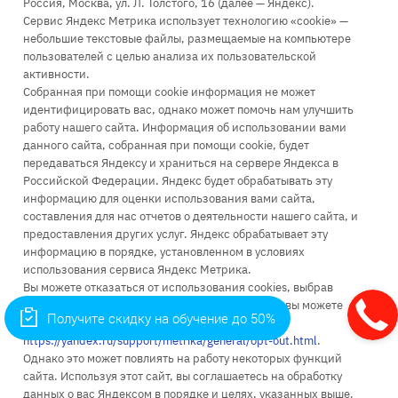
Россия, Москва, ул. Л. Толстого, 16 (далее — Яндекс).
Сервис Яндекс Метрика использует технологию «cookie» —
+7 (499) 110-63-99
небольшие текстовые файлы, размещаемые на компьютере
пользователей с целью анализа их пользовательской
Заказать звонок
активности.
infopk@iile.ru
Собранная при помощи cookie информация не может
идентифицировать вас, однако может помочь нам улучшить
111396, Москва, Зеленый проспект, д. 66А
работу нашего сайта. Информация об использовании вами
115035, Москва, Космодамианская наб., д. 26/55 стр. 7
данного сайта, собранная при помощи cookie, будет
111024, Москва, ул. Энтузиастов 1-я, д. 6
передаваться Яндексу и храниться на сервере Яндекса в
Российской Федерации. Яндекс будет обрабатывать эту
информацию для оценки использования вами сайта,
составления для нас отчетов о деятельности нашего сайта, и
предоставления других услуг. Яндекс обрабатывает эту
информацию в порядке, установленном в условиях
Об университете
использования сервиса Яндекс Метрика.
Вы можете отказаться от использования cookies, выбрав
Поступление
соответствующие настройки в браузере. Также вы можете
Получите скидку на обучение до 50%
использовать инструмент —
Высшее образование
https://yandex.ru/support/metrika/general/opt-out.html
.
Однако это может повлиять на работу некоторых функций
Доп. образование
сайта. Используя этот сайт, вы соглашаетесь на обработку
Наука
данных о вас Яндексом в порядке и целях, указанных выше.