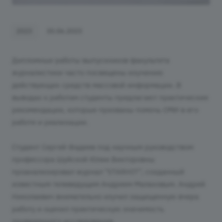
2023
30.06.2023
Дипломные работы выпускников факультета
журналистики часто посвящены изучению
действующих средств массовой информации. В
выводах к работам студенты предлагают практические
рекомендации, которые призваны помочь СМИ в его
работе и реализации.
Студент Сергей Фадеев под научным руководством
профессора Шуйской Юлии Викторовны
проанализировал журнал "STARHIT", созданный
известным телеведущим Андреем Малаховым. Андрей
Николаевич внимательно изучил защищенную вчера
работу и оценил практическую значимость
проведенного исследования.