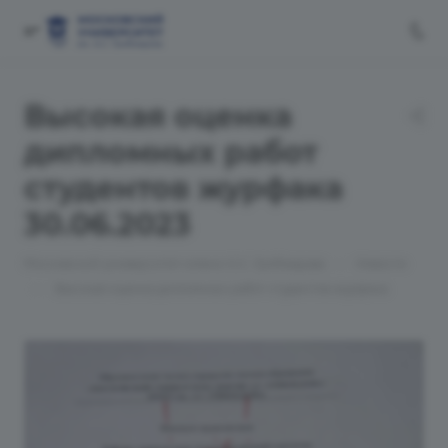
Высокая оценка
дипломных работ
студентов журфака
30.06.2023
—
Московский университет имени А.С. Грибоедова
Новости
—
Высокая оценка дипломных работ студентов журфака