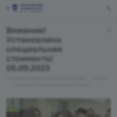
Вниание!
Установлена
специальная
стоимость!
05.09.2023
—
Московский университет имени А.С. Грибоедова
Новости
—
Вниание! Установлена специальная стоимость!