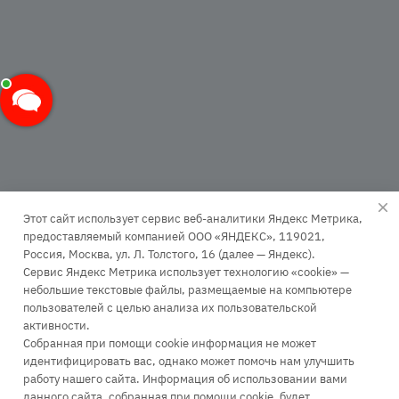
Этот сайт использует сервис веб-аналитики Яндекс Метрика,
предоставляемый компанией ООО «ЯНДЕКС», 119021,
Россия, Москва, ул. Л. Толстого, 16 (далее — Яндекс).
Сервис Яндекс Метрика использует технологию «cookie» —
+7 (499) 110-63-99
небольшие текстовые файлы, размещаемые на компьютере
пользователей с целью анализа их пользовательской
Заказать звонок
активности.
infopk@iile.ru
Собранная при помощи cookie информация не может
идентифицировать вас, однако может помочь нам улучшить
111396, Москва, Зеленый проспект, д. 66А
работу нашего сайта. Информация об использовании вами
115035, Москва, Космодамианская наб., д. 26/55 стр. 7
данного сайта, собранная при помощи cookie, будет