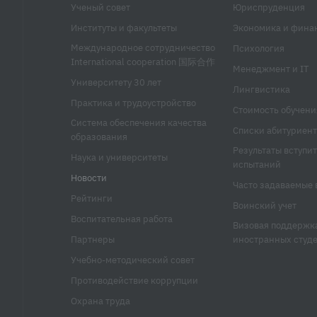
Ученый совет
Юриспруденция
Институты и факультеты
Экономика и фина
Международное сотрудничество
Психология
International cooperation 国际合作
Менеджмент и IT
Университету 30 лет
Лингвистика
Практика и трудоустройство
Стоимость обучени
Система обеспечения качества
Списки абитуриент
образования
Результаты вступи
Наука и университеты
испытаний
Новости
Часто задаваемые 
Рейтинги
Воинский учет
Воспитательная работа
Визовая поддержк
Партнеры
иностранных студ
Учебно-методический совет
Противодействие коррупции
Охрана труда