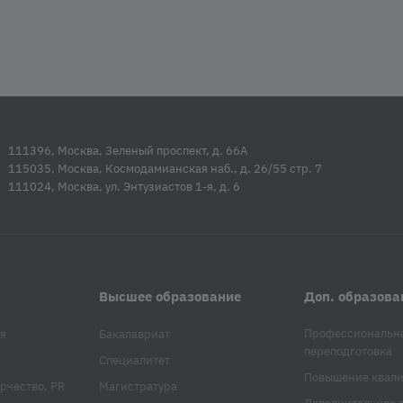
111396, Москва, Зеленый проспект, д. 66А
115035, Москва, Космодамианская наб., д. 26/55 стр. 7
111024, Москва, ул. Энтузиастов 1-я, д. 6
Высшее образование
Доп. образова
Профессиональн
я
Бакалавриат
переподготовка
Специалитет
Повышение квал
рчество, PR
Магистратура