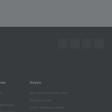
ние
Наука
ая
Диссертационный совет
Докторантура
ификации
Совет молодых ученых