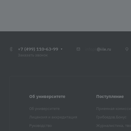
+7 (499) 110-63-99
infopk
@iile.ru
Заказать звонок
Об университете
Поступление
Об университете
Приемная комисси
Лицензия и аккредитация
Грибоедов.Бонус
Руководство
Журналистика, тво