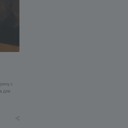
речу с
а для