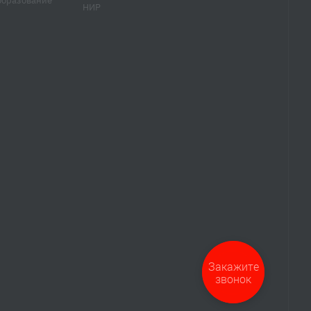
образование
НИР
Закажите
звонок