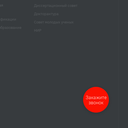
ая
Диссертационный совет
Докторантура
ификации
Совет молодых ученых
образование
НИР