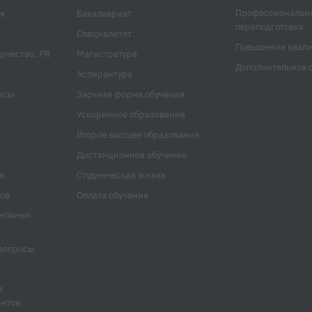
Профессиональн
я
Бакалавриат
переподготовка
Специалитет
Повышение квал
рчество, PR
Магистратура
Дополнительное 
Аспирантура
нсы
Заочная форма обучения
Ускоренное образование
Второе высшее образование
Дистанционное обучение
я
Студенческая жизнь
ов
Оплата обучения
тельных
вопросы
а
ентов