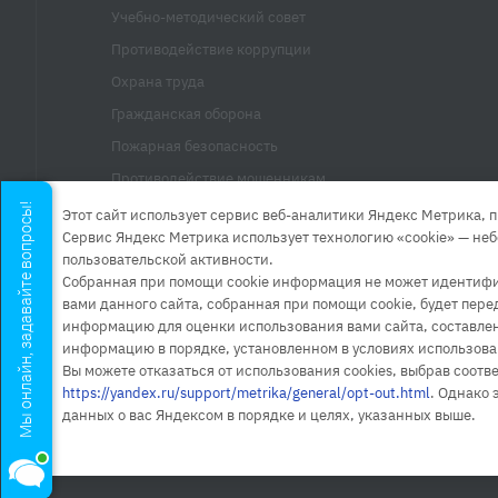
Учебно-методический совет
Противодействие коррупции
Охрана труда
Гражданская оборона
Пожарная безопасность
Противодействие мошенникам
Ксения
Мы онлайн, задавайте вопросы!
Прием граждан
Этот сайт использует сервис веб-аналитики Яндекс Метрика, п
Специалист приемной комиссии
Сервис Яндекс Метрика использует технологию «cookie» — не
Контакты
Здравствуйте!
пользовательской активности.
Собранная при помощи cookie информация не может идентифиц
Ксения
печатает...
вами данного сайта, собранная при помощи cookie, будет пер
информацию для оценки использования вами сайта, составления
информацию в порядке, установленном в условиях использова
Вы можете отказаться от использования cookies, выбрав соот
https://yandex.ru/support/metrika/general/opt-out.html
. Однако 
данных о вас Яндексом в порядке и целях, указанных выше.
1998 - 2026 © «ИМПЭ имени А.С. ГРИБОЕДОВА»