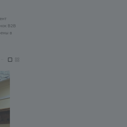
ент
ынок В2В
рены в
—