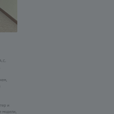
А.С.
.
ием,
и
тер и
е модели,