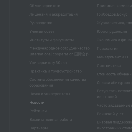
Об университете
Приемная комисси
Лицензия и аккредитация
Грибоедов.Бонус
Руководство
Журналистика, тво
Ученый совет
Юриспруденция
Институты и факультеты
Экономика и фина
Международное сотрудничество
Психология
International cooperation 国际合作
Менеджмент и IT
Университету 30 лет
Лингвистика
Практика и трудоустройство
Стоимость обучени
Система обеспечения качества
Списки абитуриент
образования
Результаты вступи
Наука и университеты
испытаний
Новости
Часто задаваемые 
Рейтинги
Воинский учет
Воспитательная работа
Визовая поддержк
Партнеры
иностранных студ