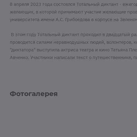
8 апреля 2023 года состоялся Тотальный диктант - ежего
желающих, в которой принимают участие желающие прове
университета имени А.С. Грибоедова в корпусе на Зелено
В этом году Тотальный диктант проходил в двадцатый раз
проводится силами неравнодушных людей, волонтеров, ко
"д
иктатора" выступила актриса театра и кино Татьяна Пл
Авченко. Участники написали текст о путешественнике, 
Фотогалерея