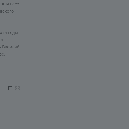
 для всех
вского
 эти годы
ли
ь Василий
ве.
—