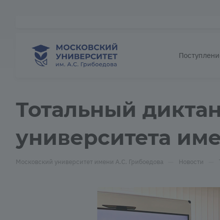
Поступлени
Тотальный диктан
университета имен
—
—
Московский университет имени А.С. Грибоедова
Новости