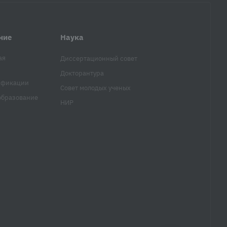
ние
Наука
ая
Диссертационный совет
Докторантура
ификации
Совет молодых ученых
образование
НИР