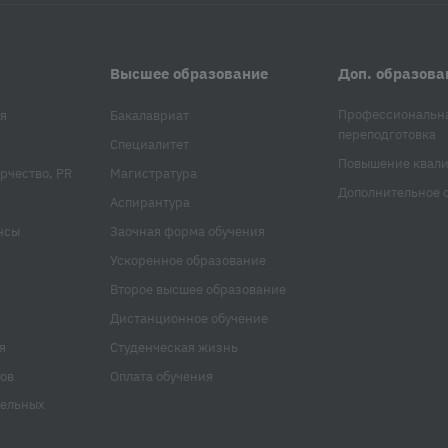
Высшее образование
Доп. образова
Профессиональн
я
Бакалавриат
переподготовка
Специалитет
Повышение квал
рчество, PR
Магистратура
Дополнительное 
Аспирантура
нсы
Заочная форма обучения
Ускоренное образование
Второе высшее образование
Дистанционное обучение
я
Студенческая жизнь
ов
Оплата обучения
тельных