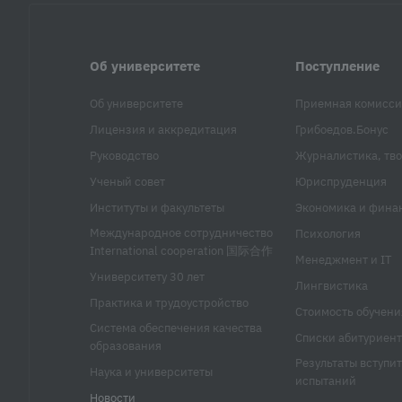
Об университете
Поступление
Об университете
Приемная комисси
Лицензия и аккредитация
Грибоедов.Бонус
Руководство
Журналистика, тво
Ученый совет
Юриспруденция
Институты и факультеты
Экономика и фина
Международное сотрудничество
Психология
International cooperation 国际合作
Менеджмент и IT
Университету 30 лет
Лингвистика
Практика и трудоустройство
Стоимость обучени
Система обеспечения качества
Списки абитуриент
образования
Результаты вступи
Наука и университеты
испытаний
Новости