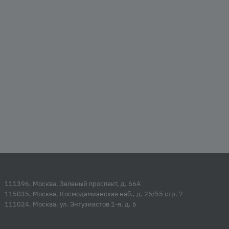
111396, Москва, Зеленый проспект, д. 66А
115035, Москва, Космодамианская наб., д. 26/55 стр. 7
111024, Москва, ул. Энтузиастов 1-я, д. 6