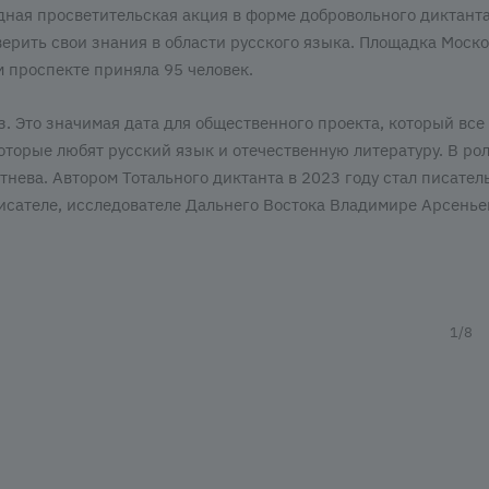
дная просветительская акция в форме добровольного диктанта
рить свои знания в области русского языка. Площадка Моско
м проспекте приняла 95 человек.
. Это значимая дата для общественного проекта, который все
торые любят русский язык и отечественную литературу. В ро
етнева. Автором Тотального диктанта в 2023 году стал писател
писателе, исследователе Дальнего Востока Владимире Арсенье
1/8