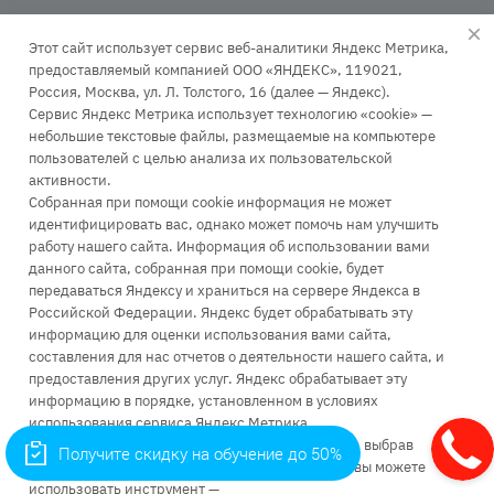
Этот сайт использует сервис веб-аналитики Яндекс Метрика,
предоставляемый компанией ООО «ЯНДЕКС», 119021,
Россия, Москва, ул. Л. Толстого, 16 (далее — Яндекс).
Сервис Яндекс Метрика использует технологию «cookie» —
+7 (499) 110-63-99
небольшие текстовые файлы, размещаемые на компьютере
пользователей с целью анализа их пользовательской
Заказать звонок
активности.
infopk
@iile.ru
Собранная при помощи cookie информация не может
идентифицировать вас, однако может помочь нам улучшить
111396, Москва, Зеленый проспект, д. 66А
работу нашего сайта. Информация об использовании вами
115035, Москва, Космодамианская наб., д. 26/55 стр. 7
данного сайта, собранная при помощи cookie, будет
111024, Москва, ул. Энтузиастов 1-я, д. 6
передаваться Яндексу и храниться на сервере Яндекса в
Российской Федерации. Яндекс будет обрабатывать эту
информацию для оценки использования вами сайта,
составления для нас отчетов о деятельности нашего сайта, и
предоставления других услуг. Яндекс обрабатывает эту
информацию в порядке, установленном в условиях
Об университете
использования сервиса Яндекс Метрика.
Вы можете отказаться от использования cookies, выбрав
Получите скидку на обучение до 50%
Поступление
соответствующие настройки в браузере. Также вы можете
использовать инструмент —