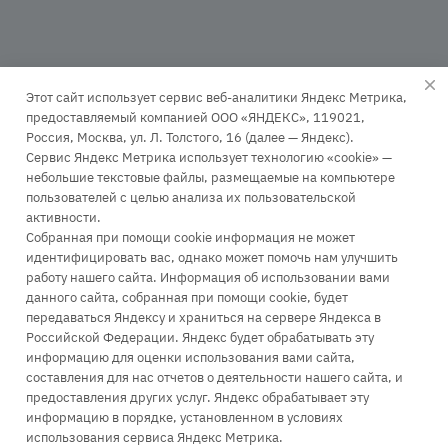
Этот сайт использует сервис веб-аналитики Яндекс Метрика,
предоставляемый компанией ООО «ЯНДЕКС», 119021,
Россия, Москва, ул. Л. Толстого, 16 (далее — Яндекс).
Сервис Яндекс Метрика использует технологию «cookie» —
+7 (499) 110-63-99
небольшие текстовые файлы, размещаемые на компьютере
пользователей с целью анализа их пользовательской
Заказать звонок
активности.
infopk
@iile.ru
Собранная при помощи cookie информация не может
идентифицировать вас, однако может помочь нам улучшить
111396, Москва, Зеленый проспект, д. 66А
работу нашего сайта. Информация об использовании вами
115035, Москва, Космодамианская наб., д. 26/55 стр. 7
данного сайта, собранная при помощи cookie, будет
111024, Москва, ул. Энтузиастов 1-я, д. 6
передаваться Яндексу и храниться на сервере Яндекса в
Российской Федерации. Яндекс будет обрабатывать эту
информацию для оценки использования вами сайта,
составления для нас отчетов о деятельности нашего сайта, и
предоставления других услуг. Яндекс обрабатывает эту
информацию в порядке, установленном в условиях
Об университете
использования сервиса Яндекс Метрика.