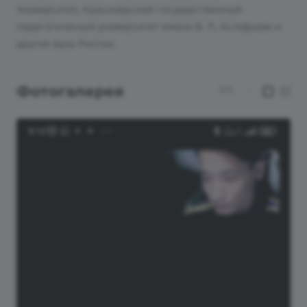
Университет, Красноярский государственный
педагогический университет имени В. П. Астафьева и
другие вузы России.
Фотогалерея
1/1
—