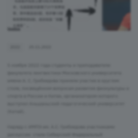
2022
25.11.2022
5 ноября 2022 года студенты и преподаватели
факультета лингвистики Московского университета
имени А. С. Грибоедова приняли участие в круглом
столе, посвящённом вопросам развития физкультуры и
спорта в России и Китае, организатором которого
выступил Аньшаньский педагогический университет
(Китай).
Наряду с ИМПЭ им. А.С. Грибоедова участниками
дискуссии стали Сибирский Федеральный