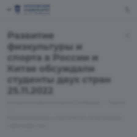
Развитие
физкультуры и
спорта в России и
Китае обсуждали
студенты двух стран
25.11.2022
—
Московский университет имени А.С. Грибоедова
Новости
—
Развитие физкультуры и спорта в России и Китае обсуждали
студенты двух стран