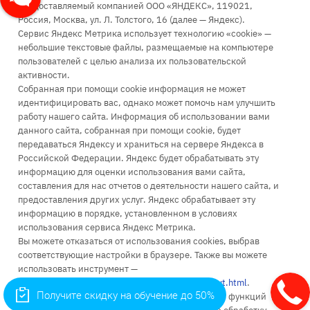
предоставляемый компанией ООО «ЯНДЕКС», 119021,
Россия, Москва, ул. Л. Толстого, 16 (далее — Яндекс).
Сервис Яндекс Метрика использует технологию «cookie» —
+7 (499) 110-63-99
небольшие текстовые файлы, размещаемые на компьютере
пользователей с целью анализа их пользовательской
Заказать звонок
активности.
infopk@iile.ru
Собранная при помощи cookie информация не может
идентифицировать вас, однако может помочь нам улучшить
111396, Москва, Зеленый проспект, д. 66А
работу нашего сайта. Информация об использовании вами
115035, Москва, Космодамианская наб., д. 26/55 стр. 7
данного сайта, собранная при помощи cookie, будет
111024, Москва, ул. Энтузиастов 1-я, д. 6
передаваться Яндексу и храниться на сервере Яндекса в
Российской Федерации. Яндекс будет обрабатывать эту
информацию для оценки использования вами сайта,
составления для нас отчетов о деятельности нашего сайта, и
предоставления других услуг. Яндекс обрабатывает эту
информацию в порядке, установленном в условиях
Об университете
использования сервиса Яндекс Метрика.
Вы можете отказаться от использования cookies, выбрав
Поступление
соответствующие настройки в браузере. Также вы можете
использовать инструмент —
Высшее образование
https://yandex.ru/support/metrika/general/opt-out.html
.
Получите скидку на обучение до 50%
Однако это может повлиять на работу некоторых функций
Доп. образование