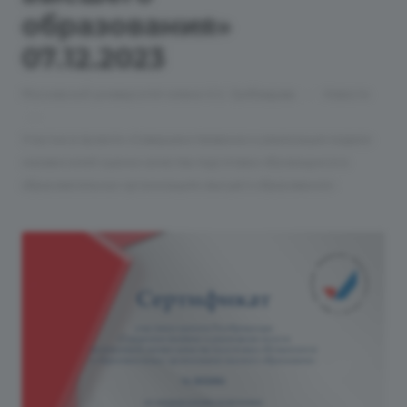
образования»
07.12.2023
—
Московский университет имени А.С. Грибоедова
Новости
—
Участие в проекте «Совершенствование и реализация модели
независимой оценки качества подготовки обучающихся в
образовательных организациях высшего образования»