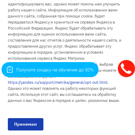
идентифицировать вас, однако может помочь нам улучшить
111396, Москва, Зеленый проспект, д. 66А
работу нашего сайта. Информация об использовании вами
115035, Москва, Космодамианская наб., д. 26/55 стр. 7
данного сайта, собранная при помощи cookie, будет
111024, Москва, ул. Энтузиастов 1-я, д. 6
передаваться Яндексу и храниться на сервере Яндекса в
Российской Федерации. Яндекс будет обрабатывать эту
информацию для оценки использования вами сайта,
составления для нас отчетов о деятельности нашего сайта, и
предоставления других услуг. Яндекс обрабатывает эту
информацию в порядке, установленном в условиях
Об университете
использования сервиса Яндекс Метрика.
Вы можете отказаться от использования cookies, выбрав
Поступление
Получите скидку на обучение до 50%
соответствующие настройки в браузере. Также вы можете
использовать инструмент —
Высшее образование
https://yandex.ru/support/metrika/general/opt-out.html
.
Однако это может повлиять на работу некоторых функций
Доп. образование
сайта. Используя этот сайт, вы соглашаетесь на обработку
Наука
данных о вас Яндексом в порядке и целях, указанных выше.
1998 - 2026 © «ИМПЭ имени А.С. ГРИБОЕДОВА»
Принимаю
Политика конфиденциальности