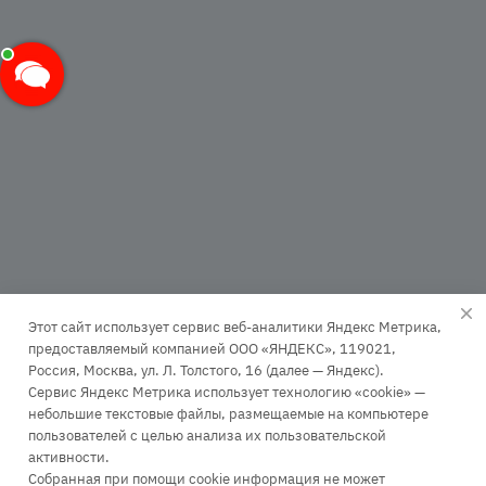
Ксения
печатает...
Введите сообщение
Этот сайт использует сервис веб-аналитики Яндекс Метрика,
предоставляемый компанией ООО «ЯНДЕКС», 119021,
Россия, Москва, ул. Л. Толстого, 16 (далее — Яндекс).
Сервис Яндекс Метрика использует технологию «cookie» —
+7 (499) 110-63-99
небольшие текстовые файлы, размещаемые на компьютере
пользователей с целью анализа их пользовательской
Заказать звонок
активности.
infopk@iile.ru
Собранная при помощи cookie информация не может