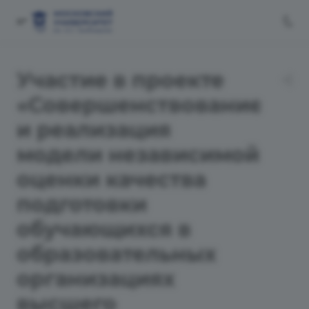
Участие в проекте
«Совершенствование
и реализация
модели независимой
оценки качества
подготовки
обучающихся в
образовательных
организациях
высшего