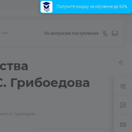
Получите скидку на обучение до 50%
По вопросам поступления
ства
С. Грибоедова
ни А.С. Грибоедова