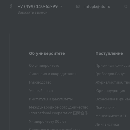
+7 (499) 110-63-99
infopk@iile.ru
Заказать звонок
Об университете
Поступление
Об университете
Приемная комисси
Лицензия и аккредитация
Грибоедов.Бонус
Руководство
Журналистика, тво
Ученый совет
Юриспруденция
Институты и факультеты
Экономика и фина
Международное сотрудничество
Психология
International cooperation 国际合作
Менеджмент и IT
Университету 30 лет
Лингвистика
Практика и трудоустройство