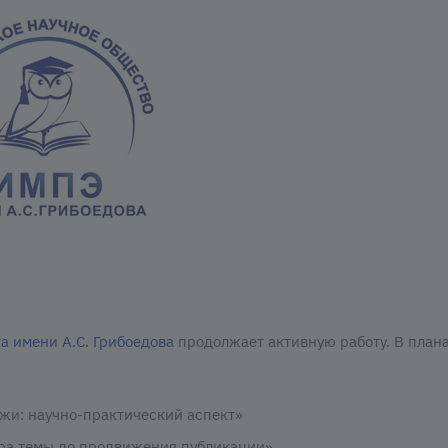
а имени А.С. Грибоедова
продолжает активную работу. В план
жи: научно-практический аспект»
ора темы до продвижения публикации»