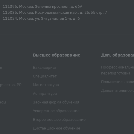
111396, Москва, Зеленый проспект, д. 66А
115035, Москва, Космодамианская наб., д. 26/55 стр. 7
111024, Москва, ул. Энтузиастов 1-я, д. 6
Высшее образование
Доп. образова
Профессиональн
я
Бакалавриат
переподготовка
Специалитет
Повышение квал
рчество, PR
Магистратура
Дополнительное 
Аспирантура
нсы
Заочная форма обучения
Ускоренное образование
Второе высшее образование
Дистанционное обучение