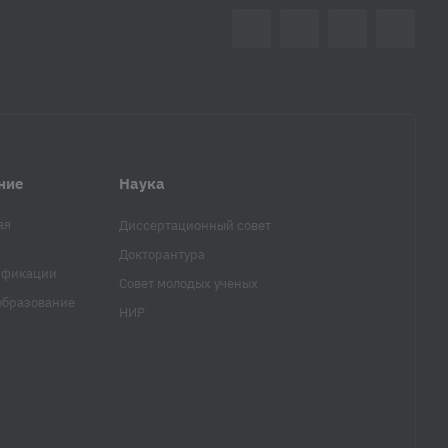
ние
Наука
ая
Диссертационный совет
Докторантура
ификации
Совет молодых ученых
образование
НИР