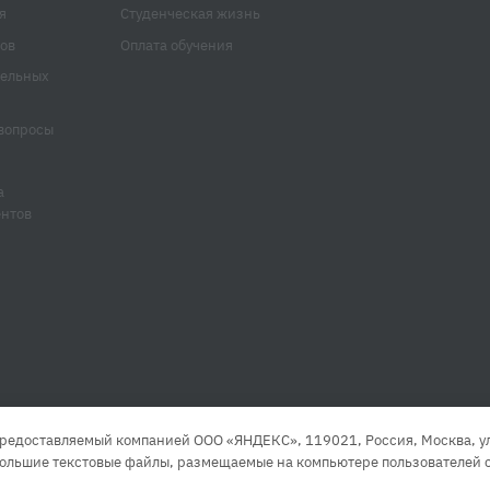
я
Студенческая жизнь
ов
Оплата обучения
тельных
вопросы
а
ентов
редоставляемый компанией ООО «ЯНДЕКС», 119021, Россия, Москва, ул. 
большие текстовые файлы, размещаемые на компьютере пользователей с