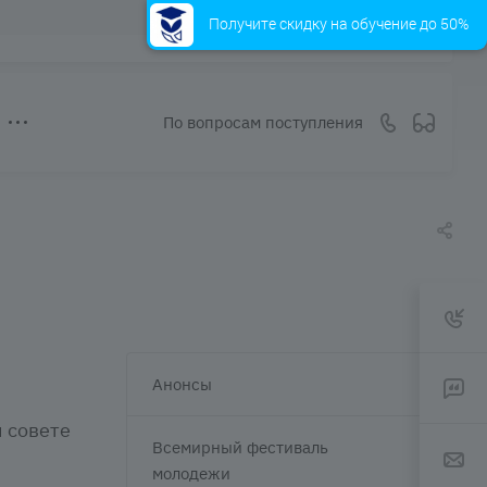
Получите скидку на обучение до 50%
По вопросам поступления
Анонсы
 совете
Всемирный фестиваль
молодежи