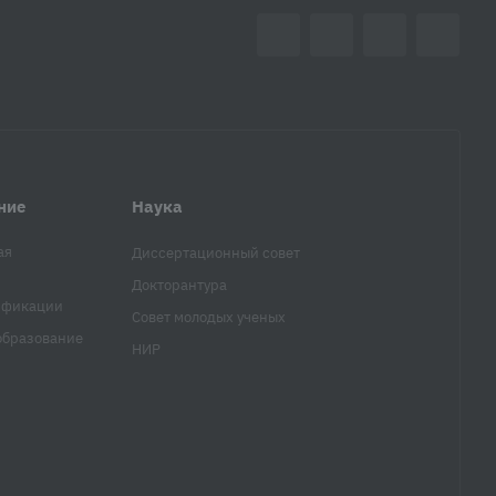
ние
Наука
ая
Диссертационный совет
Докторантура
ификации
Совет молодых ученых
образование
НИР