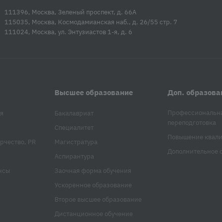
111396, Москва, Зеленый проспект, д. 66А
115035, Москва, Космодамианская наб., д. 26/55 стр. 7
111024, Москва, ул. Энтузиастов 1-я, д. 6
Высшее образование
Доп. образова
Профессиональн
я
Бакалавриат
переподготовка
Специалитет
Повышение квал
рчество, PR
Магистратура
Дополнительное 
Аспирантура
нсы
Заочная форма обучения
Ускоренное образование
Второе высшее образование
Дистанционное обучение