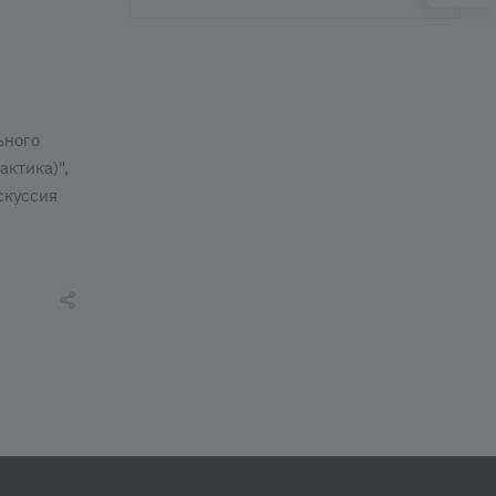
ьного
актика)",
скуссия