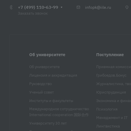
+7 (499) 110-63-99
infopk@iile.ru
Заказать звонок
Об университете
Поступление
Об университете
Приемная комисси
Лицензия и аккредитация
Грибоедов.Бонус
Руководство
Журналистика, тво
Ученый совет
Юриспруденция
Институты и факультеты
Экономика и фина
Международное сотрудничество
Психология
International cooperation 国际合作
Менеджмент и IT
Университету 30 лет
Лингвистика