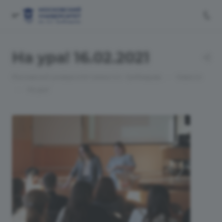
На ура! 16.02.2021
—
Московский университет имени А.С. Грибоедова
Новости
—
На ура!