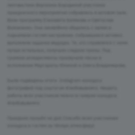
лингвистики Вероники Бородиной участники
праздничного мероприятия собравлись в актовом зале.
Вели программу Елизавета Белякова и Святослав
Воложанин. Они оживлённо общались с залом и
поднимали гостям настроение. Собравшиеся активно
выполняли задания ведущих. Те, кто справлялся с ними
лучше остальных, получали сладкие призы. Под
громкие аплодисменты прозвучали песни в
исполнении Маргариты Юниной и Олега Владимирова.
Были подведены итоги Instagram-конкурса
фотографий под хэштэгом #любовьвимпэ. Увидеть
работы всех участников можно в галерее конкурса
#любовьвимпэ
Праздник прошёл на ура! Спасибо всем участникам
конкурса и гостям за тёплую атмосферу!