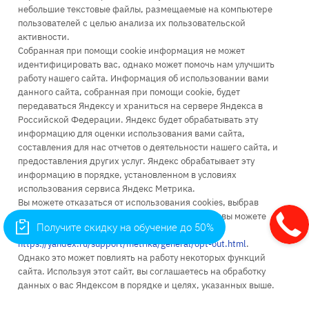
+7 (499) 110-63-99
небольшие текстовые файлы, размещаемые на компьютере
пользователей с целью анализа их пользовательской
Заказать звонок
активности.
infopk
@iile.ru
Собранная при помощи cookie информация не может
идентифицировать вас, однако может помочь нам улучшить
111396, Москва, Зеленый проспект, д. 66А
работу нашего сайта. Информация об использовании вами
115035, Москва, Космодамианская наб., д. 26/55 стр. 7
данного сайта, собранная при помощи cookie, будет
111024, Москва, ул. Энтузиастов 1-я, д. 6
передаваться Яндексу и храниться на сервере Яндекса в
Российской Федерации. Яндекс будет обрабатывать эту
информацию для оценки использования вами сайта,
составления для нас отчетов о деятельности нашего сайта, и
предоставления других услуг. Яндекс обрабатывает эту
информацию в порядке, установленном в условиях
Об университете
использования сервиса Яндекс Метрика.
Вы можете отказаться от использования cookies, выбрав
Поступление
соответствующие настройки в браузере. Также вы можете
Получите скидку на обучение до 50%
использовать инструмент —
Высшее образование
https://yandex.ru/support/metrika/general/opt-out.html
.
Однако это может повлиять на работу некоторых функций
Доп. образование
сайта. Используя этот сайт, вы соглашаетесь на обработку
Наука
данных о вас Яндексом в порядке и целях, указанных выше.