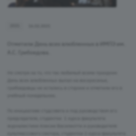
2021
16.02.2021
Отметили День всех влюбленных в ИМПЭ им.
А.С. Грибоедова.
Не смотря на то, что так любимый всеми праздник
День всех влюбленных выпал на воскресенье,
грибоедовцы не остались в стороне и отметили его в
учебный понедельник.
По инициативе студсовета и под руководством его
председателя, студентки 1 курса факультета
журналистики Алисии Василиотти и руководителя
культмассового сектора, студентки 2 курса факультета