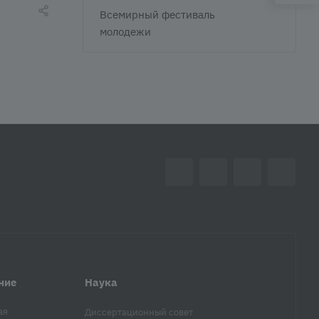
Всемирный фестиваль
молодежи
ние
Наука
ая
Диссертационный совет