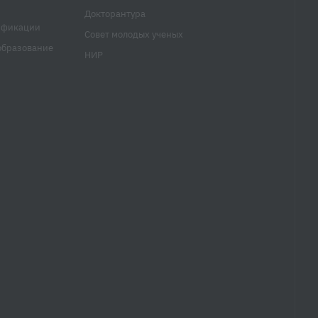
Докторантура
ификации
Совет молодых ученых
образование
НИР