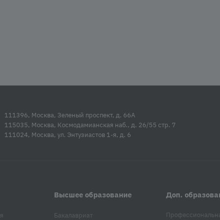
111396, Москва, Зеленый проспект, д. 66А
115035, Москва, Космодамианская наб., д. 26/55 стр. 7
111024, Москва, ул. Энтузиастов 1-я, д. 6
Высшее образование
Доп. образова
Профессиональн
я
Бакалавриат