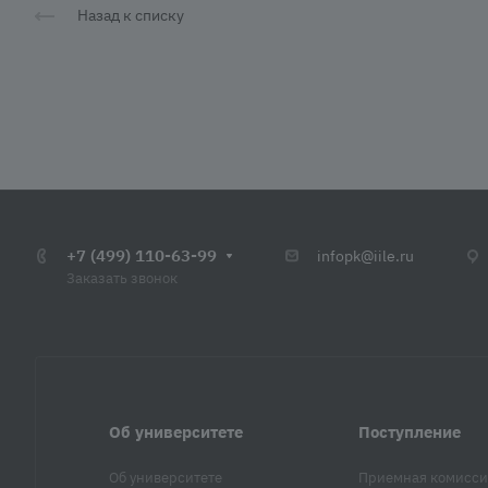
Назад к списку
+7 (499) 110-63-99
infopk@iile.ru
Заказать звонок
Об университете
Поступление
Об университете
Приемная комисси