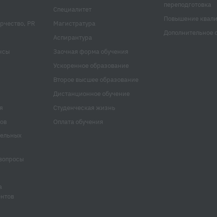
переподготовка
Специалитет
Повышение квал
рчество, PR
Магистратура
Дополнительное 
Аспирантура
нсы
Заочная форма обучения
Ускоренное образование
Второе высшее образование
Дистанционное обучение
я
Студенческая жизнь
ов
Оплата обучения
тельных
вопросы
а
ентов