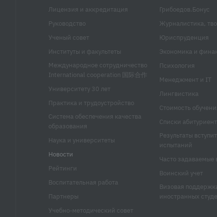
Лицензия и аккредитация
Грибоедов.Бонус
Руководство
Журналистика, тво
Ученый совет
Юриспруденция
Институты и факультеты
Экономика и фина
Международное сотрудничество
Психология
International cooperation 国际合作
Менеджмент и IT
Университету 30 лет
Лингвистика
Практика и трудоустройство
Стоимость обучени
Система обеспечения качества
Списки абитуриент
образования
Результаты вступи
Наука и университеты
испытаний
Новости
Часто задаваемые 
Рейтинги
Воинский учет
Воспитательная работа
Визовая поддержк
Партнеры
иностранных студ
Учебно-методический совет