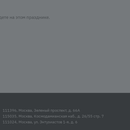
дете на этом празднике.
111396, Москва, Зеленый проспект, д. 66А
115035, Москва, Космодамианская наб., д. 26/55 стр. 7
111024, Москва, ул. Энтузиастов 1-я, д. 6