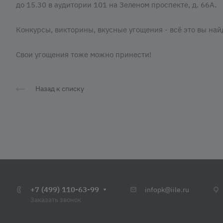
до 15.30 в аудитории 101 на Зеленом проспекте, д. 66А.
Конкурсы, викторины, вкусные угощения - всё это вы най
Свои угощения тоже можно принести!
Назад к списку
+7 (499) 110-63-99
infopk@iile.ru
Заказать звонок