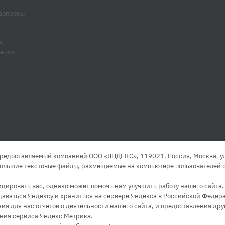
вопросы
а
ентов
редоставляемый компанией ООО «ЯНДЕКС», 119021, Россия, Москва, ул. 
большие текстовые файлы, размещаемые на компьютере пользователей с
ировать вас, однако может помочь нам улучшить работу нашего сайта
едаваться Яндексу и храниться на сервере Яндекса в Российской Федера
 для нас отчетов о деятельности нашего сайта, и предоставления друг
ния сервиса Яндекс Метрика.