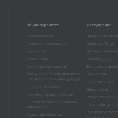
Об университете
Поступление
Об университете
Приемная комисси
Лицензия и аккредитация
Грибоедов.Бонус
Руководство
Журналистика, тво
Ученый совет
Юриспруденция
Институты и факультеты
Экономика и фина
Международное сотрудничество
Психология
International cooperation 国际合作
Менеджмент и IT
Университету 30 лет
Лингвистика
Практика и трудоустройство
Стоимость обучени
Система обеспечения качества
Списки абитуриент
образования
Результаты вступи
Наука и университеты
испытаний