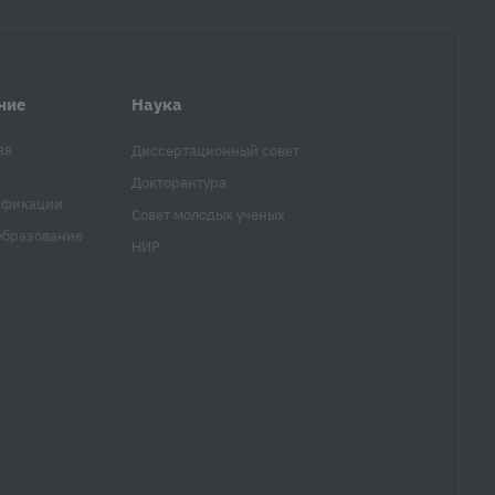
ние
Наука
ая
Диссертационный совет
Докторантура
ификации
Совет молодых ученых
образование
НИР