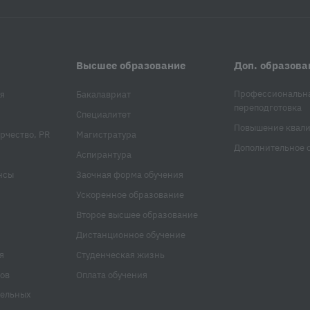
Высшее образование
Доп. образова
Профессиональн
я
Бакалавриат
переподготовка
Специалитет
Повышение квал
рчество, PR
Магистратура
Дополнительное 
Аспирантура
нсы
Заочная форма обучения
Ускоренное образование
Второе высшее образование
Дистанционное обучение
я
Студенческая жизнь
ов
Оплата обучения
тельных