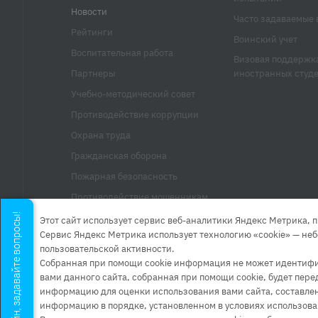
Новости
Часто задаваемые 
Рейтинги
Воинский учет
Воспитательная работа
Визовая поддержк
Партнеры
иностранных студ
Учебно-методический совет
Противодействие коррупции
Охрана труда
Гражданская оборона
Пожарная безопасность
Противодействие мошенникам
Мы онлайн, задавайте вопросы!
Прием граждан
Этот сайт использует сервис веб-аналитики Яндекс Метрика, п
Сервис Яндекс Метрика использует технологию «cookie» — не
Контакты
пользовательской активности.
Собранная при помощи cookie информация не может идентифиц
вами данного сайта, собранная при помощи cookie, будет пер
информацию для оценки использования вами сайта, составления
информацию в порядке, установленном в условиях использова