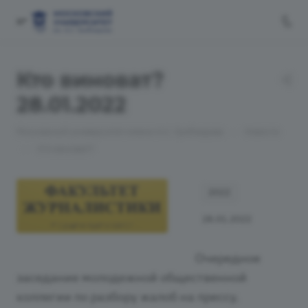
Кто виноват?
28.01.2022
—
Московский университет имени А.С. Грибоедова
Новости
—
Кто виноват?
2022
28.01.2022
Очередное
заседание молодежной общественной
коллегии по разбору жалоб на прессу.