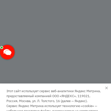
Этот сайт использует сервис веб-аналитики Яндекс Метрика,
предоставляемый компанией ООО «ЯНДЕКС», 119021,
Россия, Москва, ул. Л. Толстого, 16 (далее — Яндекс).
Сервис Яндекс Метрика использует технологию «cookie» —
+7 (499) 110-63-99
небольшие текстовые файлы, размещаемые на компьютере