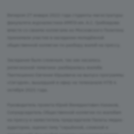
Вечером 27 января 2022 года студенты магистратуры
факультета журналистики ИМПЭ им. А.С. Грибоедова
вместе со своими коллегами из Московского Политеха
принимали участие в заседании молодёжной
общественной коллегии по разбору жалоб на прессу.
Заседание было сложным, так как касалось
религиозной тематики: разбиралась жалоба
Пантюшенко Евгения Юрьевича на выпуск программы
«Сегодня», вышедший в эфир на телеканале НТВ 6
октября 2021 года.
Руководитель проекта Юрий Венедиктович Казаков,
Сопредседатель Общественной коллегии по жалобам
на прессу и заместитель председателя Палаты медиа-
аудитории, оценил тему "серьёзной, сложной и