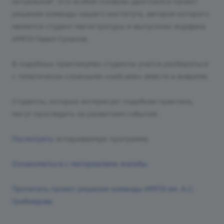
актуальной". Его особой похвалы удостоился проект
решения команды нашего института, автором которого
является студент магистратуры и выпускник журфака
ИМПЭ Павел Суханов.
В подобных практикумах студенты учатся разбираться
с тематически сложными «кейсами» вместе и вовремя.
Студенты, которых интересует подобная практика,
могут проследить за развитием событий.
Посмотреть
оспариваемую программу
Ознакомиться с материалами жалобы
Прочитать проект решения команды ИМПЭ им. А.С.
Грибоедова