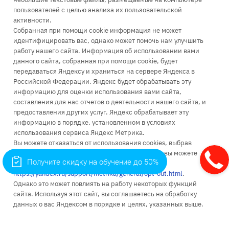
пользователей с целью анализа их пользовательской
Заказать звонок
активности.
infopk@iile.ru
Собранная при помощи cookie информация не может
идентифицировать вас, однако может помочь нам улучшить
111396, Москва, Зеленый проспект, д. 66А
работу нашего сайта. Информация об использовании вами
115035, Москва, Космодамианская наб., д. 26/55 стр. 7
данного сайта, собранная при помощи cookie, будет
111024, Москва, ул. Энтузиастов 1-я, д. 6
передаваться Яндексу и храниться на сервере Яндекса в
Российской Федерации. Яндекс будет обрабатывать эту
информацию для оценки использования вами сайта,
составления для нас отчетов о деятельности нашего сайта, и
предоставления других услуг. Яндекс обрабатывает эту
информацию в порядке, установленном в условиях
Об университете
использования сервиса Яндекс Метрика.
Вы можете отказаться от использования cookies, выбрав
Поступление
соответствующие настройки в браузере. Также вы можете
Получите скидку на обучение до 50%
использовать инструмент —
Высшее образование
https://yandex.ru/support/metrika/general/opt-out.html
.
Однако это может повлиять на работу некоторых функций
Доп. образование
сайта. Используя этот сайт, вы соглашаетесь на обработку
Наука
данных о вас Яндексом в порядке и целях, указанных выше.