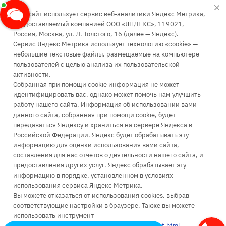
Этот сайт использует сервис веб-аналитики Яндекс Метрика,
предоставляемый компанией ООО «ЯНДЕКС», 119021,
Россия, Москва, ул. Л. Толстого, 16 (далее — Яндекс).
Сервис Яндекс Метрика использует технологию «cookie» —
+7 (499) 110-63-99
небольшие текстовые файлы, размещаемые на компьютере
пользователей с целью анализа их пользовательской
Заказать звонок
активности.
infopk@iile.ru
Собранная при помощи cookie информация не может
идентифицировать вас, однако может помочь нам улучшить
111396, Москва, Зеленый проспект, д. 66А
работу нашего сайта. Информация об использовании вами
115035, Москва, Космодамианская наб., д. 26/55 стр. 7
данного сайта, собранная при помощи cookie, будет
111024, Москва, ул. Энтузиастов 1-я, д. 6
передаваться Яндексу и храниться на сервере Яндекса в
Российской Федерации. Яндекс будет обрабатывать эту
информацию для оценки использования вами сайта,
составления для нас отчетов о деятельности нашего сайта, и
предоставления других услуг. Яндекс обрабатывает эту
информацию в порядке, установленном в условиях
Об университете
использования сервиса Яндекс Метрика.
Вы можете отказаться от использования cookies, выбрав
Поступление
соответствующие настройки в браузере. Также вы можете
использовать инструмент —
Высшее образование
https://yandex.ru/support/metrika/general/opt-out.html
.