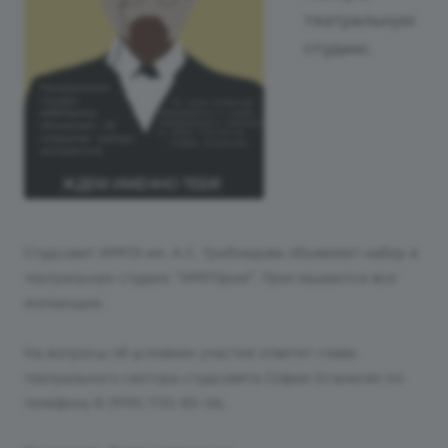
театральную
студию.
Студсовет ИМПЭ им. А.С. Грибоедова объявляет набор в
театральную студию "ИМПЭрия". Приглашаются все
желающие.
На вопросы об условиях участия ответит глава
театрального сектора студсовета София Оганесян по
телефону 8 (999) 735-85-06.