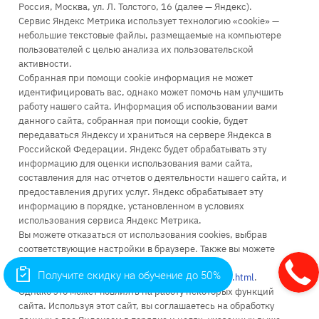
Россия, Москва, ул. Л. Толстого, 16 (далее — Яндекс).
Сервис Яндекс Метрика использует технологию «cookie» —
+7 (499) 110-63-99
небольшие текстовые файлы, размещаемые на компьютере
пользователей с целью анализа их пользовательской
Заказать звонок
активности.
infopk@iile.ru
Собранная при помощи cookie информация не может
идентифицировать вас, однако может помочь нам улучшить
111396, Москва, Зеленый проспект, д. 66А
работу нашего сайта. Информация об использовании вами
115035, Москва, Космодамианская наб., д. 26/55 стр. 7
данного сайта, собранная при помощи cookie, будет
111024, Москва, ул. Энтузиастов 1-я, д. 6
передаваться Яндексу и храниться на сервере Яндекса в
Российской Федерации. Яндекс будет обрабатывать эту
информацию для оценки использования вами сайта,
составления для нас отчетов о деятельности нашего сайта, и
предоставления других услуг. Яндекс обрабатывает эту
информацию в порядке, установленном в условиях
Об университете
использования сервиса Яндекс Метрика.
Вы можете отказаться от использования cookies, выбрав
Поступление
соответствующие настройки в браузере. Также вы можете
использовать инструмент —
Высшее образование
Получите скидку на обучение до 50%
https://yandex.ru/support/metrika/general/opt-out.html
.
Однако это может повлиять на работу некоторых функций
Доп. образование
сайта. Используя этот сайт, вы соглашаетесь на обработку
Наука