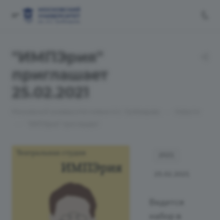
"ИМПЭрия"
приглашает
25.02.2021
—
Московский университет имени А.С. Грибоедова
Новости
—
"ИМПЭрия" приглашает
2021
25.02.2021
Ведется
набор в