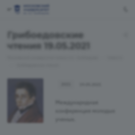
Грибоедовские
чтения 19.05.2021
—
Московский университет имени А.С. Грибоедова
Новости
—
Грибоедовские чтения
2021
19.05.2021
Международная
конференция молодых
ученых.