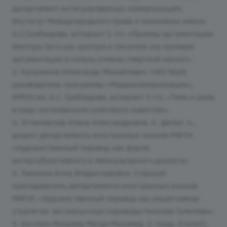
департамент интегрированных коммуникаций;
Институт Международного права и экономики имени
А.С.Грибоедова, аспирант 1 г/о. «Приемы аргументации
Виктора Гюго как оратора и писателя (на примере
аргументации в пользу отмены смертной казни)».
2. Куприянов Александр Михайлович. НИУ ВШЭ,
руководитель программы «Медиакоммуникации»;
ИМПЭ им. А.С. Грибоедова, аспирант 2 г/о. «Тема и рема
в лидо-заголовочном комплексе новостей».
3. Устиновская Алена Александровна. К. филол. н.,
доцент департамента иностранных языков МФТИ.
«Художественный перевод как форма
интерсубъективного и межкультурного диалога».
4. Ламзина Анна Владиславовна. Старший
преподаватель департамента иностранных языков
МФТИ. «Художественный перевод как рецептивная
стратегия: англоязычные переводы Николая Гумилева».
5. Хуссеин Мохамед Магди Мохамед. (г. Каир, Египет),