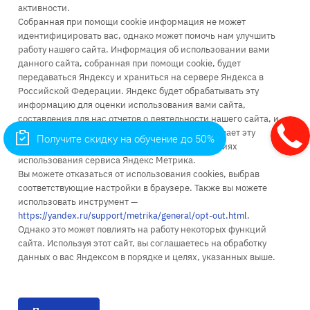
активности.
infopk
@iile.ru
Собранная при помощи cookie информация не может
идентифицировать вас, однако может помочь нам улучшить
111396, Москва, Зеленый проспект, д. 66А
работу нашего сайта. Информация об использовании вами
115035, Москва, Космодамианская наб., д. 26/55 стр. 7
данного сайта, собранная при помощи cookie, будет
111024, Москва, ул. Энтузиастов 1-я, д. 6
передаваться Яндексу и храниться на сервере Яндекса в
Российской Федерации. Яндекс будет обрабатывать эту
информацию для оценки использования вами сайта,
составления для нас отчетов о деятельности нашего сайта, и
предоставления других услуг. Яндекс обрабатывает эту
Получите скидку на обучение до 50%
информацию в порядке, установленном в условиях
Об университете
использования сервиса Яндекс Метрика.
Вы можете отказаться от использования cookies, выбрав
Поступление
соответствующие настройки в браузере. Также вы можете
использовать инструмент —
Высшее образование
https://yandex.ru/support/metrika/general/opt-out.html
.
Однако это может повлиять на работу некоторых функций
Доп. образование
сайта. Используя этот сайт, вы соглашаетесь на обработку
Наука
данных о вас Яндексом в порядке и целях, указанных выше.
1998 - 2026 © «ИМПЭ имени А.С. ГРИБОЕДОВА»