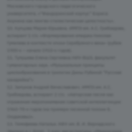
Московского городского педагогического
университета. «"Фандоринский корпус" Бориса
Акунина как лингво-стилистическая целостность».
10. Купцова Мария Юрьевна. ИМПЭ им. А.С. Грибоедова,
аспирант 1 г/о. «Формирование имиджа Николая
Гумилева в контексте эпохи Серебряного века» (рубеж
1900-х – начало 1910-х годов).
11. Тулушева Елена Сергеевна НИУ-ВШЭ, факультет
гуманитарных наук. «Музыкальные принципы
циклообразования в трилогии Дины Рубиной "Русская
канарейка"»
12. Зипунов Андрей Вячеславович. ИМПЭ им. А.С.
Грибоедова, аспирант 2 г/о. «Авторская песня как
отражение миропонимания советской интеллигенции
1960-70-х годов (на примере песенной поэзии Б.
Окуджавы)».
13. Тимофеева Наталья. КФУ им. В. И. Вернадского
(филиал в г. Ялте). 2 курс магистратуры. «Медиасреда