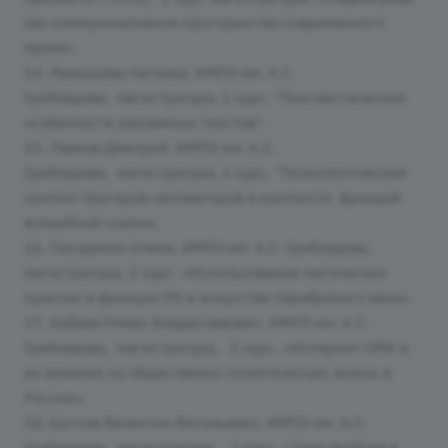
как коммуникативное пространство современного
музея».
14. Малышева Наталья. ИМПЭ им. А.С.
Грибоедова, магистратура, 1 курс. “Лингвистические
особенности рекламных текстов”.
15. Павлов Дмитрий. ИМПЭ им. А.С.
Грибоедова, магистратура, 2 курс. “Психологический
контент блогеров-мотиваторов в контексте функций
волшебной сказки.
16. Писаренко Алена. ИМПЭ им. А.С. Грибоедова,
магистратура, 2 курс. «Использование магических
практик в функции PR в искусстве Серебряного века».
17. Бабаев Роман Владиславович. ИМПЭ им. А.С.
Грибоедова, магистратура, 2 курс. «Интернет-СМИ и
их влияние на общественно-политическую жизнь в
России».
18. Битков Валентин Витальевич. ИМПЭ им. А.С.
Грибоедова, магистратура, 2 курс. «Тема футбола в