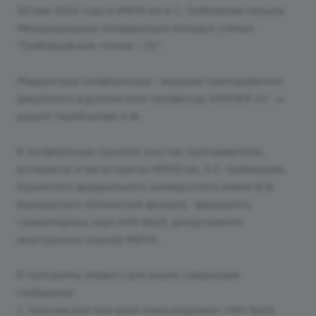
18 мая 2021 года в ИМПЭ им А.С. Грибоедова прошла
Международная конференция молодых ученых
"Грибоедовские чтения - 21".
Модераторы конференции - ведущие преподаватели
факультета журналистики профессор КИХНЕЙ Л.Г. и
доцент Герейханова К.Ф.
В конференции приняли участие преподаватели,
аспиранты и магистранты ИМПЭ им. А.С. Грибоедова,
Крымского федерального университета имени В.И.
Вернадского (Ялтинский филиал), факультета
гуманитарных наук НИУ-ВШЭ, департамента
иностранных языков МФТИ.
В программу первого дня вошли следующие
сообщения:
1. Кричевский Григорий Александрович. НИУ ВШЭ,