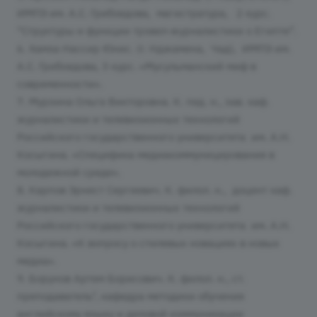
ИМПЭ им. А.С. Грибоедова, магистратура, 2 курс.
“Структуры и функции трэвел-журналистики о Египте”.
6. Хамза Нассир Юнис. (г. Нджамена, Чад), ИМПЭ им.
А.С. Грибоедова, 3 курс. «Мусульманский миф в
современности».
7. Мурзина Ольга Викторовна. К. пед. н., зав. каф.
журналистики и телевизионных технологий
Российского государственного университета им. А.Н.
Косыгина. «Специфика медиакоммуницирования в
молодежной среде».
8. Карпов Эрнест Сергеевич. К. филол. н., доцент каф.
журналистики и телевизионных технологий
Российского государственного университета им. А.Н.
Косыгина. «К вопросу о стилевых новациях в новых
медиа».
9. Борунов Артем Борисович. К. филол. н., ст.
преподаватель", кафедра методики обучения
английскому языку и деловой коммуникации