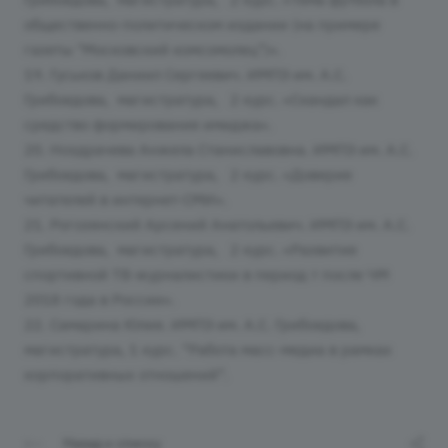
общественно-политическом издании (на примере
газеты "Московский комсомолец")».
19. Гуськов Даниил Сергеевич. ИМПЭ им. А.С.
Грибоедова, магистратура, 2 курс. «Скандал как
средство формирования имиджа».
20. Ноздрачева Анжела Станиславовна. ИМПЭ им. А.С.
Грибоедова, магистратура, 2 курс. «Доверие
читателей в интернет-СМИ».
21. Рогозянский Арсений Анатольевич. ИМПЭ им. А.С.
Грибоедова, магистратура, 2 курс. «Развитие
спортивной ТВ-журналистики в период т после ЧМ
2018 года в России».
22. Самарина Юлия. ИМПЭ им. А.С. Грибоедова,
магистратура, 1 курс. “Работа масс-медиа в рамках
корпоративных отношений”.
Назад к списку