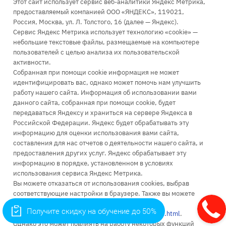
Этот сайт использует сервис веб-аналитики Яндекс Метрика,
предоставляемый компанией ООО «ЯНДЕКС», 119021,
Россия, Москва, ул. Л. Толстого, 16 (далее — Яндекс).
Сервис Яндекс Метрика использует технологию «cookie» —
+7 (499) 110-63-99
небольшие текстовые файлы, размещаемые на компьютере
пользователей с целью анализа их пользовательской
Заказать звонок
активности.
infopk@iile.ru
Собранная при помощи cookie информация не может
идентифицировать вас, однако может помочь нам улучшить
111396, Москва, Зеленый проспект, д. 66А
работу нашего сайта. Информация об использовании вами
115035, Москва, Космодамианская наб., д. 26/55 стр. 7
данного сайта, собранная при помощи cookie, будет
111024, Москва, ул. Энтузиастов 1-я, д. 6
передаваться Яндексу и храниться на сервере Яндекса в
Российской Федерации. Яндекс будет обрабатывать эту
информацию для оценки использования вами сайта,
составления для нас отчетов о деятельности нашего сайта, и
предоставления других услуг. Яндекс обрабатывает эту
информацию в порядке, установленном в условиях
Об университете
использования сервиса Яндекс Метрика.
Вы можете отказаться от использования cookies, выбрав
Поступление
соответствующие настройки в браузере. Также вы можете
использовать инструмент —
Высшее образование
Получите скидку на обучение до 50%
https://yandex.ru/support/metrika/general/opt-out.html
.
Однако это может повлиять на работу некоторых функций
Доп. образование