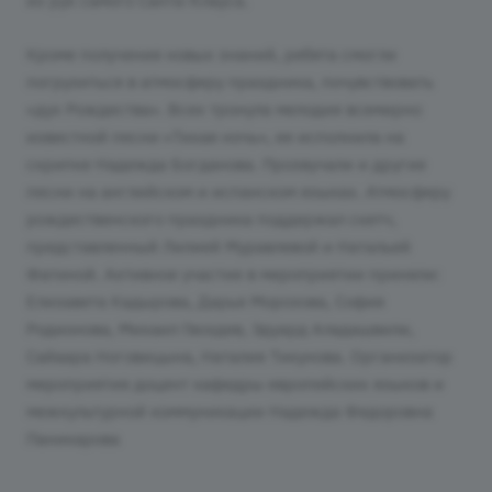
из рук самого Санта-Клауса.
Кроме получения новых знаний, ребята смогли
погрузиться в атмосферу праздника, почувствовать
«дух Рождества». Всех тронула мелодия всемирно
известной песни «Тихая ночь», ее исполнила на
скрипке Надежда Богданова. Прозвучали и другие
песни на английском и испанском языках. Атмосферу
рождественского праздника поддержал скетч,
представленный Лилией Муравлевой и Натальей
Фатиной. Активное участие в мероприятии приняли:
Елизавета Кадырова, Дарья Морозова, София
Родионова, Михаил Гвоздев, Эдуард Аладашвили,
Сайаара Ноговицына, Наталия Тикунова. Организатор
мероприятия доцент кафедры европейских языков и
межкультурной коммуникации Надежда Федоровна
Паникарова