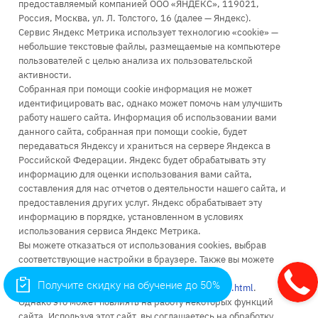
предоставляемый компанией ООО «ЯНДЕКС», 119021,
Россия, Москва, ул. Л. Толстого, 16 (далее — Яндекс).
Сервис Яндекс Метрика использует технологию «cookie» —
+7 (499) 110-63-99
небольшие текстовые файлы, размещаемые на компьютере
пользователей с целью анализа их пользовательской
Заказать звонок
активности.
infopk
@iile.ru
Собранная при помощи cookie информация не может
идентифицировать вас, однако может помочь нам улучшить
111396, Москва, Зеленый проспект, д. 66А
работу нашего сайта. Информация об использовании вами
115035, Москва, Космодамианская наб., д. 26/55 стр. 7
данного сайта, собранная при помощи cookie, будет
111024, Москва, ул. Энтузиастов 1-я, д. 6
передаваться Яндексу и храниться на сервере Яндекса в
Российской Федерации. Яндекс будет обрабатывать эту
информацию для оценки использования вами сайта,
составления для нас отчетов о деятельности нашего сайта, и
предоставления других услуг. Яндекс обрабатывает эту
информацию в порядке, установленном в условиях
Об университете
использования сервиса Яндекс Метрика.
Вы можете отказаться от использования cookies, выбрав
Поступление
соответствующие настройки в браузере. Также вы можете
использовать инструмент —
Высшее образование
Получите скидку на обучение до 50%
https://yandex.ru/support/metrika/general/opt-out.html
.
Однако это может повлиять на работу некоторых функций
Доп. образование
сайта. Используя этот сайт, вы соглашаетесь на обработку