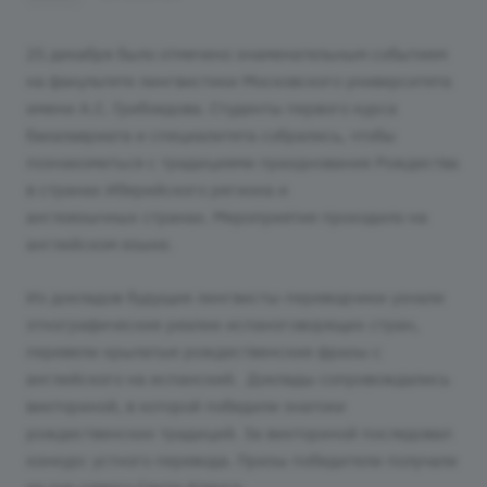
25 декабря было отмечено знаменательным событием
на факультете лингвистики Московского университета
имени А.С. Грибоедова. Студенты первого курса
бакалавриата и специалитета собрались, чтобы
познакомиться с традициями празднования Рождества
в странах Иберийского региона и
англоязычных странах. Мероприятие проходило на
английском языке.
Из докладов будущие лингвисты-переводчики узнали
этнографические реалии испаноговорящих стран,
перевели крылатые рождественские фразы с
английского на испанский. Доклады сопровождались
викториной, в которой победили знатоки
рождественских традиций. За викториной последовал
конкурс устного перевода. Призы победители получали