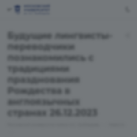
Будущие лингвисты-
переводчики
познакомились с
традициями
празднования
Рождества в
англоязычных
странах 26.12.2023
—
Московский университет имени А.С. Грибоедова
Новости
—