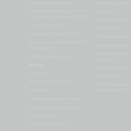
Институты и факультеты
Экономика и фина
Международное сотрудничество
Психология
International cooperation 国际合作
Менеджмент и IT
Университету 30 лет
Лингвистика
Практика и трудоустройство
Стоимость обучени
Система обеспечения качества
Списки абитуриент
образования
Результаты вступи
Наука и университеты
испытаний
Новости
Часто задаваемые 
Рейтинги
Воинский учет
Воспитательная работа
Визовая поддержк
Партнеры
иностранных студ
Учебно-методический совет
Противодействие коррупции
Охрана труда
Гражданская оборона