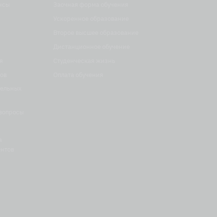
нсы
Заочная форма обучения
Ускоренное образование
Второе высшее образование
Дистанционное обучение
я
Студенческая жизнь
ов
Оплата обучения
тельных
вопросы
а
ентов