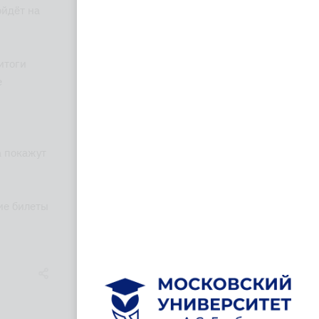
ойдёт на
итоги
е
а покажут
ие билеты