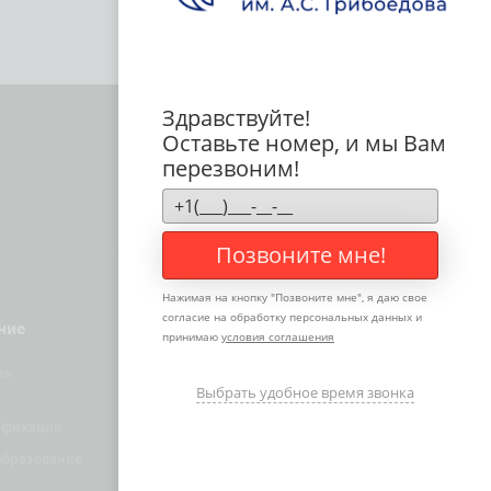
Здравствуйте!
Оставьте номер, и мы Вам
перезвоним!
Позвоните мне!
Нажимая на кнопку "
Позвоните мне
", я даю свое
согласие на обработку персональных данных и
ние
Наука
принимаю
условия соглашения
ая
Диссертационный совет
Выбрать удобное время звонка
Докторантура
ификации
Совет молодых ученых
образование
НИР