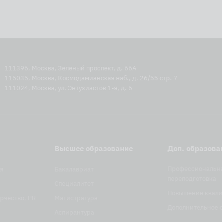
111396, Москва, Зеленый проспект, д. 66А
115035, Москва, Космодамианская наб., д. 26/55 стр. 7
111024, Москва, ул. Энтузиастов 1-я, д. 6
Высшее образование
Доп. образова
Профессиональн
я
Бакалавриат
переподготовка
Специалитет
Повышение квал
рчество, PR
Магистратура
Дополнительное 
Аспирантура