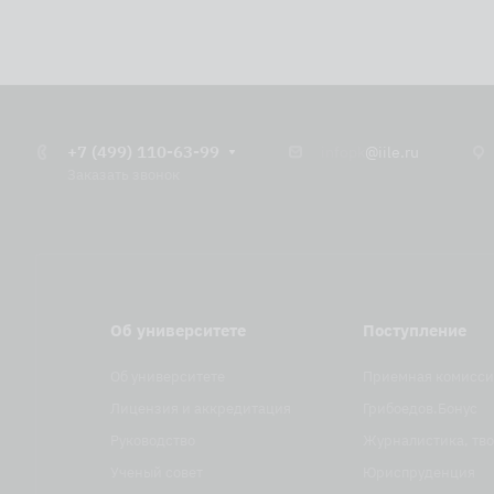
+7 (499) 110-63-99
infopk
@iile.ru
Заказать звонок
Об университете
Поступление
Об университете
Приемная комисси
Лицензия и аккредитация
Грибоедов.Бонус
Руководство
Журналистика, тво
Ученый совет
Юриспруденция