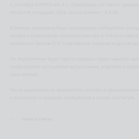
1 сентября в ИМПЭ им. А.С. Грибоедова состоится празд
открытой площадке. Сбор на построение - в 8.30.
В рамках праздника будут награждены победители конкурс
которого утверждены приказом ректора и Учёного совета,
набранных баллов ЕГЭ, спортивным, научным и другим д
На мероприятии будут присутствовать представители адм
председатель ассоциации выпускников, родители и друг
свои номера.
После церемонии на факультетах состоятся организацион
и расскажут о правилах пребывания в стенах института.
Назад к списку