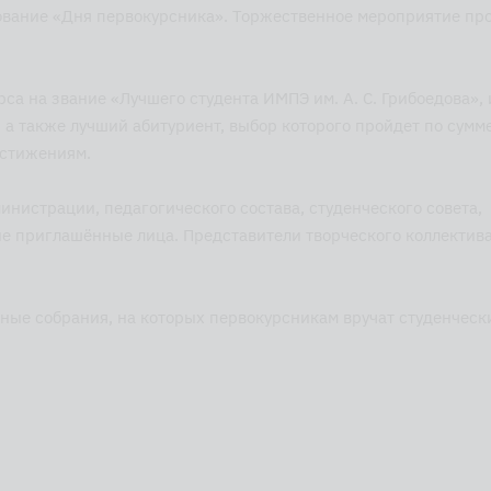
нование «Дня первокурсника». Торжественное мероприятие пр
а на звание «Лучшего студента ИМПЭ им. А. С. Грибоедова», 
 а также лучший абитуриент, выбор которого пройдет по сумм
остижениям.
инистрации, педагогического состава, студенческого совета,
ие приглашённые лица. Представители творческого коллектив
ные собрания, на которых первокурсникам вручат студенческ